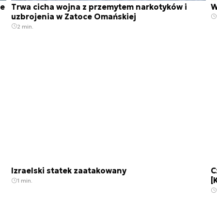
ze
Trwa cicha wojna z przemytem narkotyków i
W
uzbrojenia w Zatoce Omańskiej
2 min.
Izraelski statek zaatakowany
C
[
1 min.