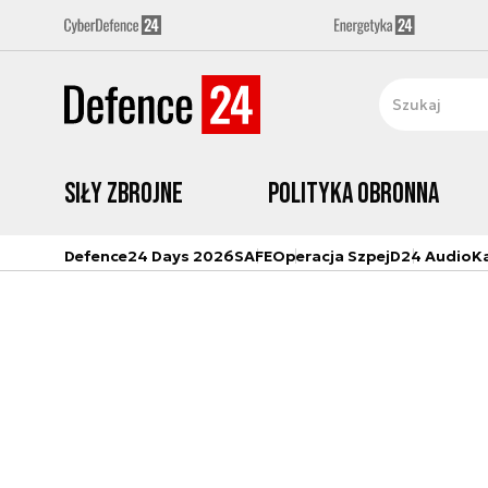
Siły zbrojne
Polityka obronna
Defence24 Days 2026
SAFE
Operacja Szpej
D24 Audio
K