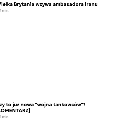
ielka Brytania wzywa ambasadora Iranu
1 min.
zy to już nowa "wojna tankowców"?
KOMENTARZ]
1 min.