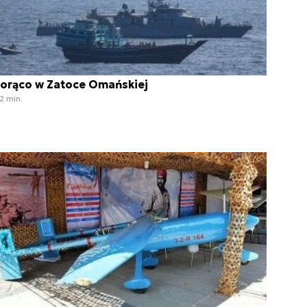
orąco w Zatoce Omańskiej
2 min.