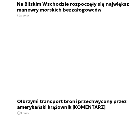
Na Bliskim Wschodzie rozpoczęły się najwięks
manewry morskich bezzałogowców
5 min.
Olbrzymi transport broni przechwycony przez
amerykański krążownik [KOMENTARZ]
1 min.