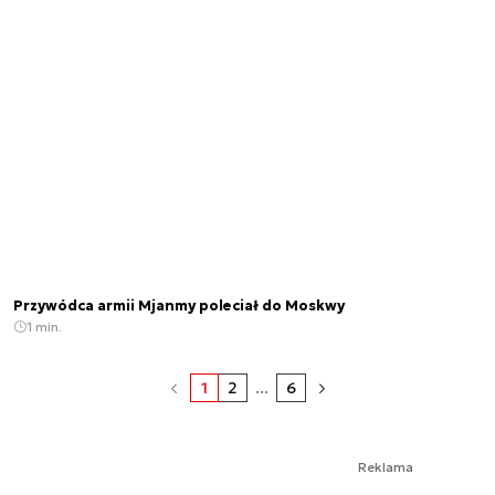
Przywódca armii Mjanmy poleciał do Moskwy
1 min.
1
2
...
6
Reklama