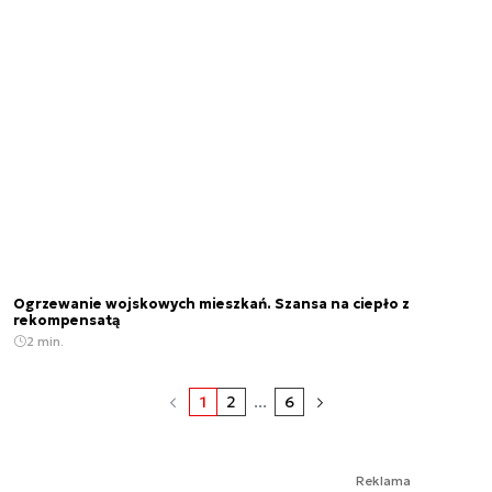
Ogrzewanie wojskowych mieszkań. Szansa na ciepło z
rekompensatą
2 min.
1
2
...
6
Reklama