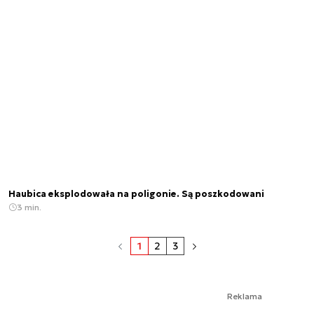
Haubica eksplodowała na poligonie. Są poszkodowani
3 min.
1
2
3
Reklama