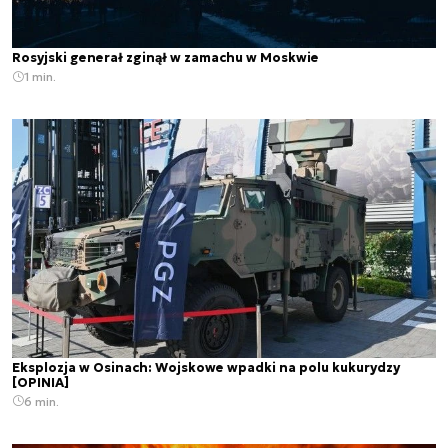
Rosyjski generał zginął w zamachu w Moskwie
1 min.
Eksplozja w Osinach: Wojskowe wpadki na polu kukurydzy
[OPINIA]
6 min.