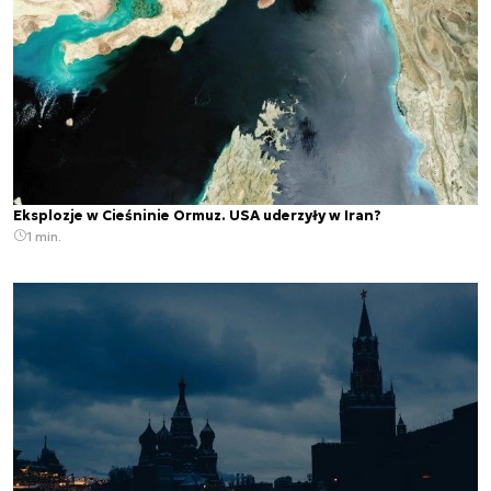
Eksplozje w Cieśninie Ormuz. USA uderzyły w Iran?
1 min.