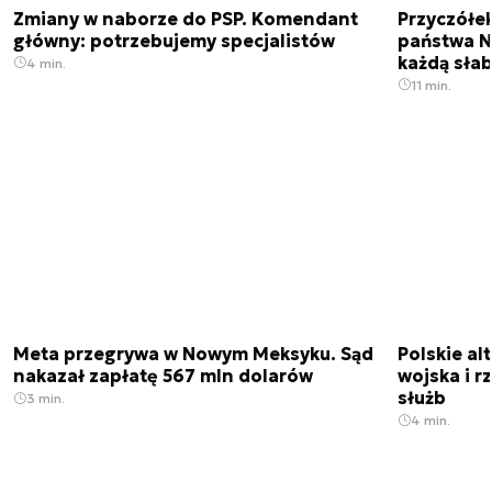
Zmiany w naborze do PSP. Komendant
Przyczółe
główny: potrzebujemy specjalistów
państwa N
każdą sła
4 min.
11 min.
Meta przegrywa w Nowym Meksyku. Sąd
Polskie a
nakazał zapłatę 567 mln dolarów
wojska i r
służb
3 min.
4 min.