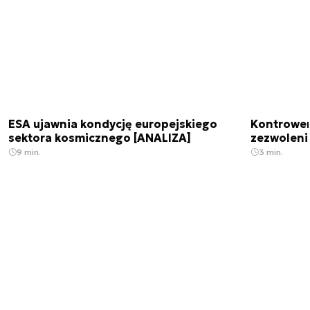
ESA ujawnia kondycję europejskiego
Kontrowers
sektora kosmicznego [ANALIZA]
zezwoleni
9 min.
3 min.