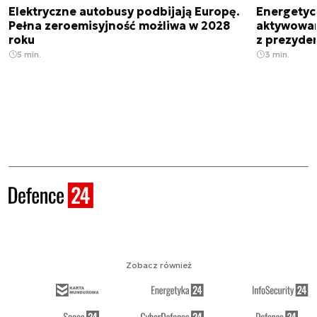
Elektryczne autobusy podbijają Europę.
Energetyc
Pełna zeroemisyjność możliwa w 2028
aktywowany
roku
z prezyde
5 min.
3 min.
Zobacz również