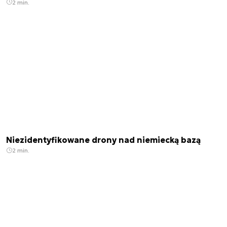
2 min.
Niezidentyfikowane drony nad niemiecką bazą
2 min.