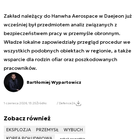
Zakład należący do Hanwha Aerospace w Daejeon już
wcześniej był przedmiotem analiz związanych z
bezpieczeństwem pracy w przemyśle obronnym.
Władze lokalne zapowiedziały przegląd procedur we
wszystkich podobnych obiektach w regionie, a także
wsparcie dla rodzin ofiar oraz poszkodowanych
pracowników.
Bartłomiej Wypartowicz
1 czerwca 2026, 13:25
Źródło:
/ Defence24
Zobacz również
EKSPLOZJA
PRZEMYSŁ
WYBUCH
KOREA POŁUDNIOWA
pokaż wszystkie