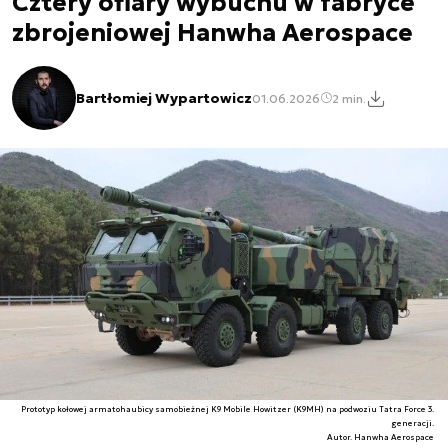
Cztery ofiary wybuchu w fabryce
zbrojeniowej Hanwha Aerospace
Bartłomiej Wypartowicz
01.06.2026
2 min.
Prototyp kołowej armatohaubicy samobieżnej K9 Mobile Howitzer (K9MH) na podwoziu Tatra Force 3.
generacji.
Autor. Hanwha Aerospace