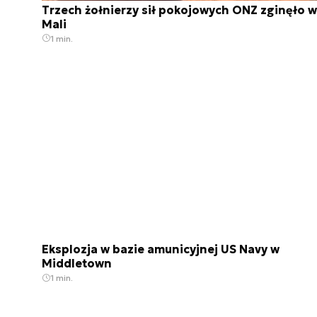
Trzech żołnierzy sił pokojowych ONZ zginęło w
Mali
1 min.
Eksplozja w bazie amunicyjnej US Navy w
Middletown
1 min.