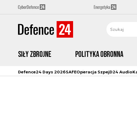
Siły zbrojne
Polityka obronna
Defence24 Days 2026
SAFE
Operacja Szpej
D24 Audio
K