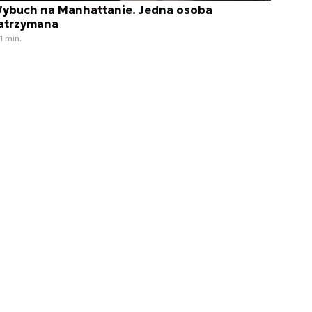
ybuch na Manhattanie. Jedna osoba
atrzymana
1 min.