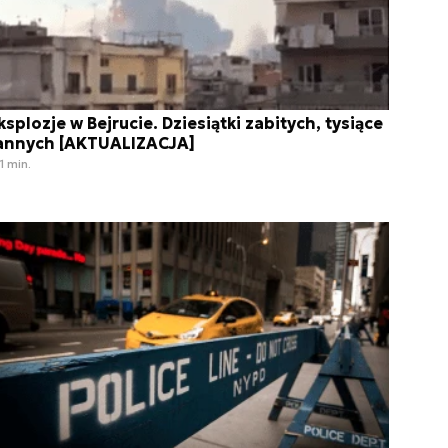
ksplozje w Bejrucie. Dziesiątki zabitych, tysiące
annych [AKTUALIZACJA]
1 min.