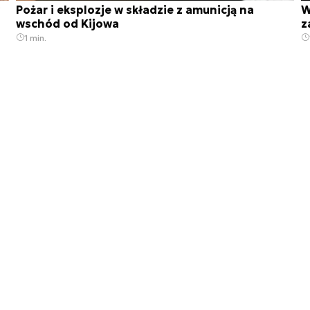
Pożar i eksplozje w składzie z amunicją na
W
wschód od Kijowa
z
1 min.