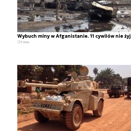
Wybuch miny w Afganistanie. 11 cywilów nie ży
1 min.