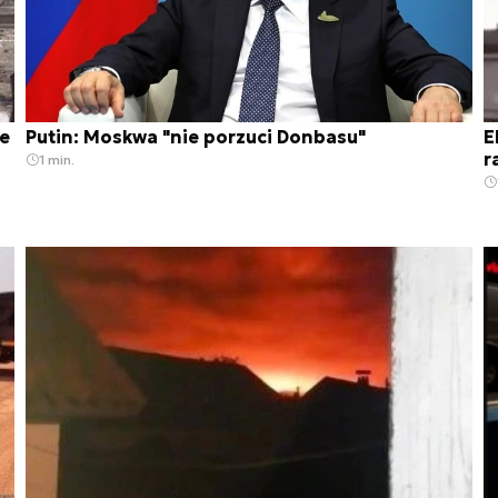
je
Putin: Moskwa "nie porzuci Donbasu"
E
r
1 min.