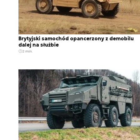
Brytyjski samochód opancerzony z demobilu
dalej na służbie
2 min.