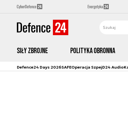
Siły zbrojne
Polityka obronna
Defence24 Days 2026
SAFE
Operacja Szpej
D24 Audio
K