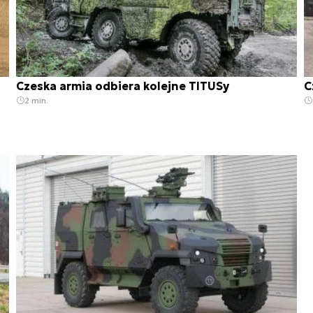
Czeska armia odbiera kolejne TITUSy
C
2 min.