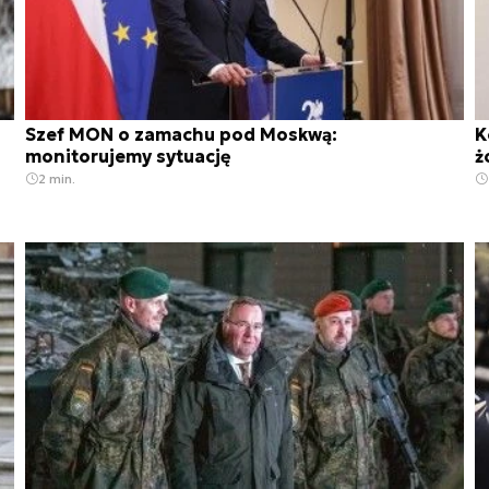
Szef MON o zamachu pod Moskwą:
K
monitorujemy sytuację
ż
2 min.