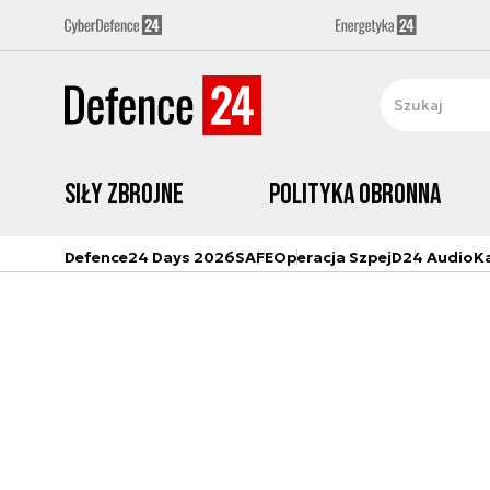
Siły zbrojne
Polityka obronna
Defence24 Days 2026
SAFE
Operacja Szpej
D24 Audio
K