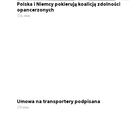
Polska i Niemcy pokierują koalicją zdolności
opancerzonych
4 min.
Umowa na transportery podpisana
1 min.