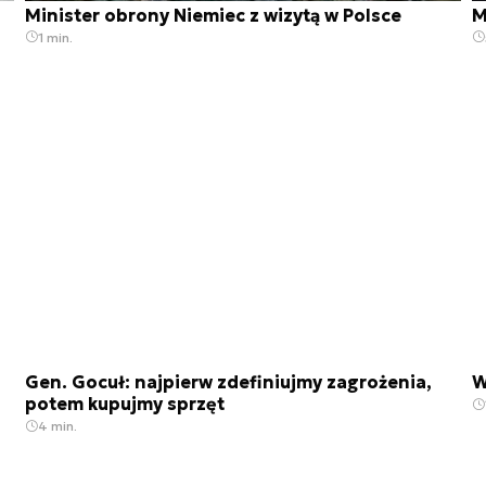
Minister obrony Niemiec z wizytą w Polsce
M
1 min.
Gen. Gocuł: najpierw zdefiniujmy zagrożenia,
W
potem kupujmy sprzęt
4 min.