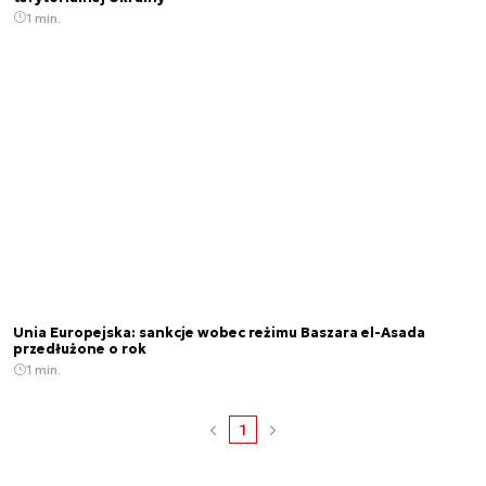
1 min.
Unia Europejska: sankcje wobec reżimu Baszara el-Asada
przedłużone o rok
1 min.
1