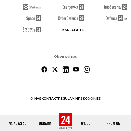
KADECIRP.PL
Obserwuj nas
O NAS
KONTAKT
REGULAMIN
RSS
COOKIES
Najnowsze
Ukraina
Wideo
Premium
© 2012-2026 DEFENCE24