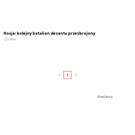
Rosja: kolejny batalion desantu przezbrojony
1 min.
1
Reklama