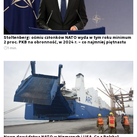
Stoltenberg: ośmiu członków NATO wyda w tym roku minimum
2 proc. PKB na obronność, w 2024 r. – co najmniej piętnastu
1 min.
Nowe dowództwa NATO w Niemczech i USA. Co z Polską?