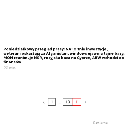
Poniedziałkowy przegląd prasy: NATO tnie inwestycje,
weterani oskarżają za Afganistan, windows ujawnia tajne bazy,
MON reanimuje NSR, rosyjska baza na Cyprze, ABW wchodzi do
finansów
1 min.
1
...
10
11
Reklama