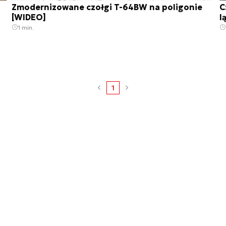
Zmodernizowane czołgi T-64BW na poligonie
C
[WIDEO]
l
1 min.
1