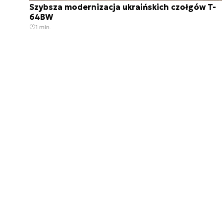
Szybsza modernizacja ukraińskich czołgów T-
64BW
1 min.