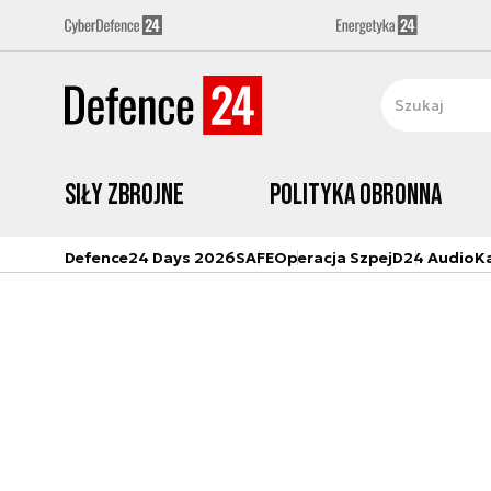
Siły zbrojne
Polityka obronna
Defence24 Days 2026
SAFE
Operacja Szpej
D24 Audio
K