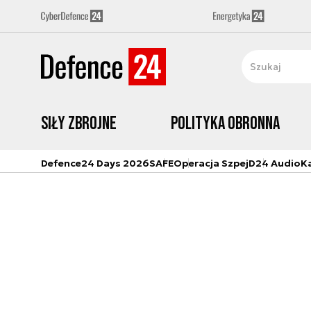
Siły zbrojne
Polityka obronna
Defence24 Days 2026
SAFE
Operacja Szpej
D24 Audio
K