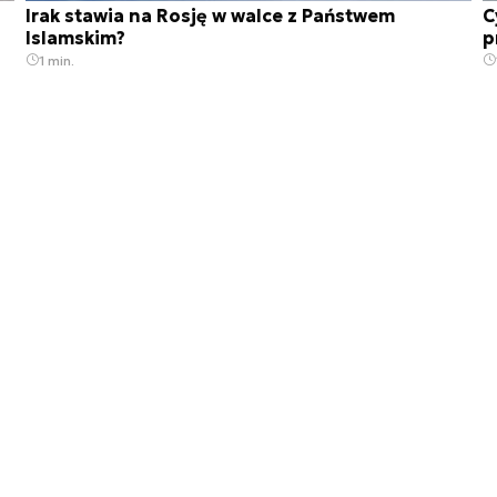
a
Irak stawia na Rosję w walce z Państwem
C
Islamskim?
p
1 min.