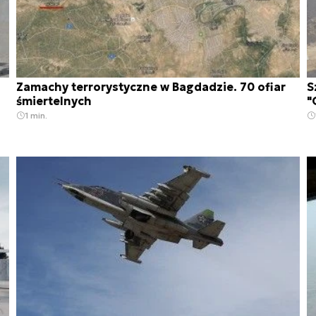
Zamachy terrorystyczne w Bagdadzie. 70 ofiar
S
śmiertelnych
"
1 min.