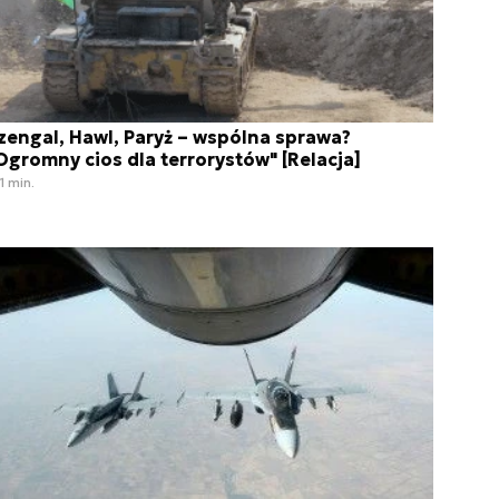
zengal, Hawl, Paryż – wspólna sprawa?
Ogromny cios dla terrorystów" [Relacja]
1 min.