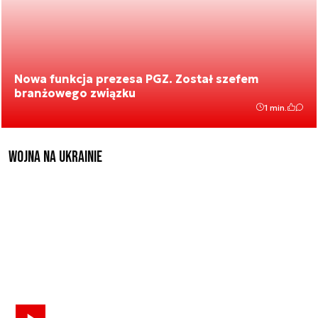
Nowa funkcja prezesa PGZ. Został szefem
branżowego związku
1 min.
Wojna na Ukrainie