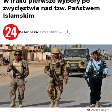
W Iraku pierwsze wybory po
zwycięstwie nad tzw. Państwem
Islamskim
Defence24
12.05.2018
1 min.
fot. www.defense.gov