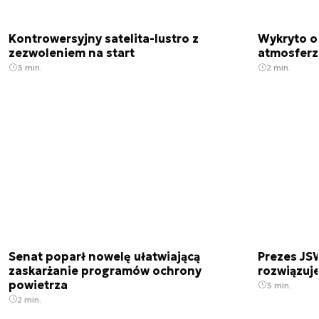
Kontrowersyjny satelita-lustro z
Wykryto o
zezwoleniem na start
atmosfer
3 min.
2 min.
Senat poparł nowelę ułatwiającą
Prezes JSW
zaskarżanie programów ochrony
rozwiązuj
powietrza
3 min.
2 min.