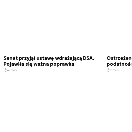
Senat przyjął ustawę wdrażającą DSA.
Ostrzeżen
Pojawiła się ważna poprawka
podatnośc
4 min.
1 min.