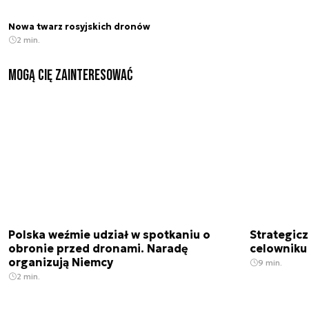
Nowa twarz rosyjskich dronów
2 min.
Mogą Cię zainteresować
Polska weźmie udział w spotkaniu o
Strategic
obronie przed dronami. Naradę
celowniku 
organizują Niemcy
9 min.
2 min.