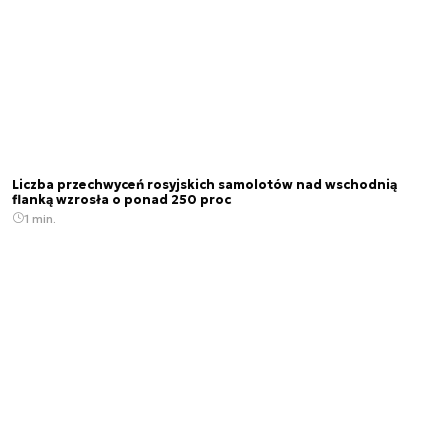
Liczba przechwyceń rosyjskich samolotów nad wschodnią
flanką wzrosła o ponad 250 proc
1 min.