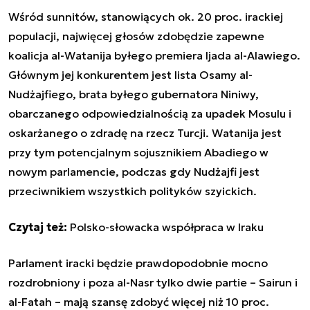
Wśród sunnitów, stanowiących ok. 20 proc. irackiej
populacji, najwięcej głosów zdobędzie zapewne
koalicja al-Watanija byłego premiera Ijada al-Alawiego.
Głównym jej konkurentem jest lista Osamy al-
Nudżajfiego, brata byłego gubernatora Niniwy,
obarczanego odpowiedzialnością za upadek Mosulu i
oskarżanego o zdradę na rzecz Turcji. Watanija jest
przy tym potencjalnym sojusznikiem Abadiego w
nowym parlamencie, podczas gdy Nudżajfi jest
przeciwnikiem wszystkich polityków szyickich.
Czytaj też:
Polsko-słowacka współpraca w Iraku
Parlament iracki będzie prawdopodobnie mocno
rozdrobniony i poza al-Nasr tylko dwie partie – Sairun i
al-Fatah – mają szansę zdobyć więcej niż 10 proc.