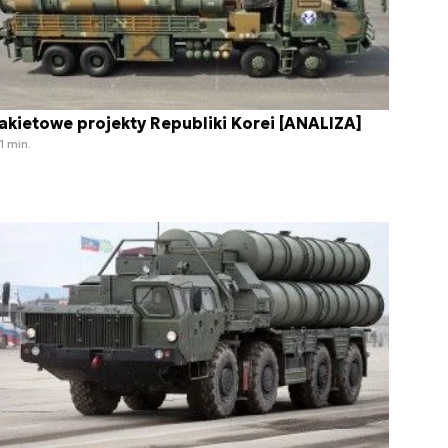
akietowe projekty Republiki Korei [ANALIZA]
1 min.