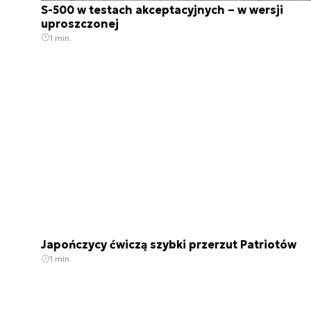
S-500 w testach akceptacyjnych – w wersji
uproszczonej
1 min.
Japończycy ćwiczą szybki przerzut Patriotów
1 min.