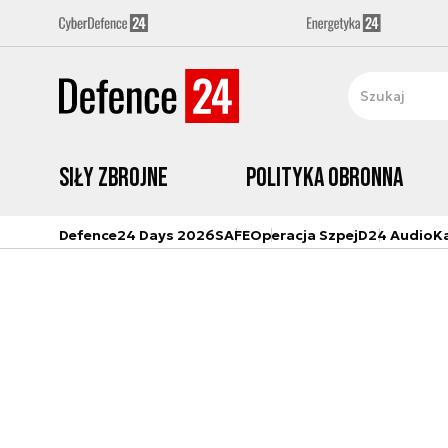
Siły zbrojne
Polityka obronna
Defence24 Days 2026
SAFE
Operacja Szpej
D24 Audio
K