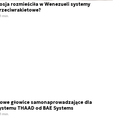
osja rozmieściła w Wenezueli systemy
rzeciwrakietowe?
1 min.
owe głowice samonaprowadzające dla
ystemu THAAD od BAE Systems
1 min.