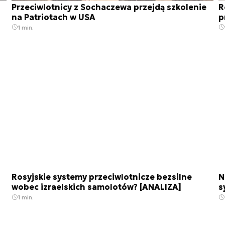
Przeciwlotnicy z Sochaczewa przejdą szkolenie
R
na Patriotach w USA
p
1 min.
Rosyjskie systemy przeciwlotnicze bezsilne
N
wobec izraelskich samolotów? [ANALIZA]
s
1 min.