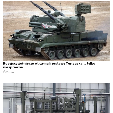
Rosyjscy żołnierze otrzymali zestawy Tunguska… tylko
niesprawne
2 min.