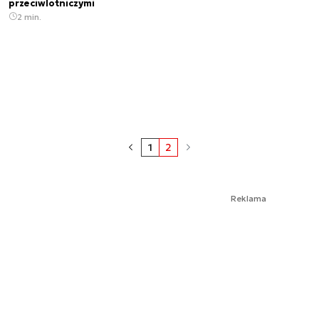
przeciwlotniczymi
2 min.
1
2
Reklama