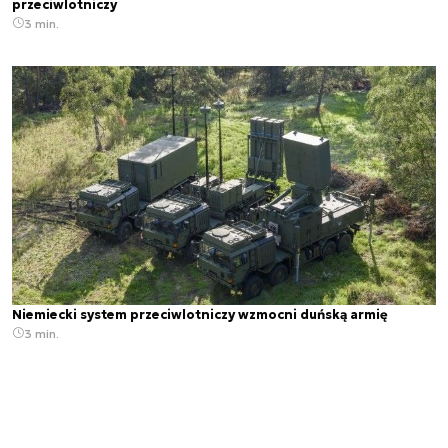
przeciwlotniczy
3 min.
Niemiecki system przeciwlotniczy wzmocni duńską armię
3 min.