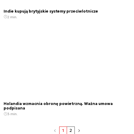
Indie kupują brytyjskie systemy przeciwlotnicze
2 min.
Holandia wzmacnia obronę powietrzną. Ważna umowa
podpisana
3 min.
1
2