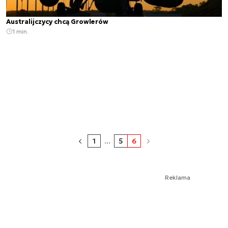
Australijczycy chcą Growlerów
1 min.
1
...
5
6
Reklama