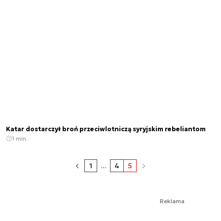
Katar dostarczył broń przeciwlotniczą syryjskim rebeliantom
1 min.
1
...
4
5
Reklama