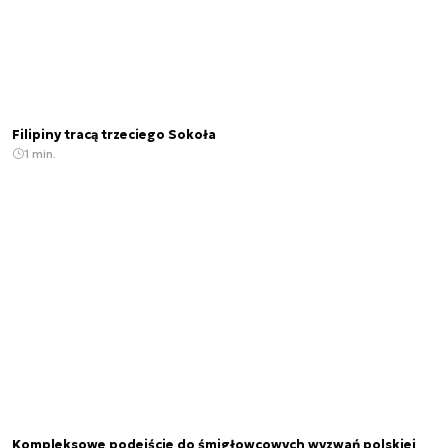
Filipiny tracą trzeciego Sokoła
1 min.
Kompleksowe podejście do śmigłowcowych wyzwań polskiej