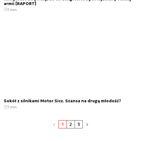
armii [RAPORT]
1 min.
Sokół z silnikami Motor Sicz. Szansa na drugą młodość?
1 min.
1
2
3