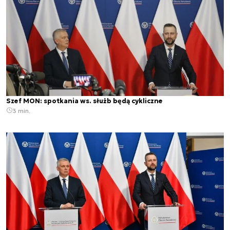
Szef MON: spotkania ws. służb będą cykliczne
3 min.