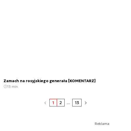
Zamach na rosyjskiego generała [KOMENTARZ]
13 min.
1
2
...
13
Reklama