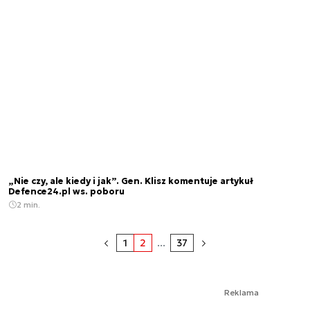
„Nie czy, ale kiedy i jak”. Gen. Klisz komentuje artykuł
Defence24.pl ws. poboru
2 min.
1
2
...
37
Reklama