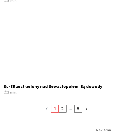
8 min.
Su-35 zestrzelony nad Sewastopolem. Są dowody
2 min.
1
2
...
5
Reklama