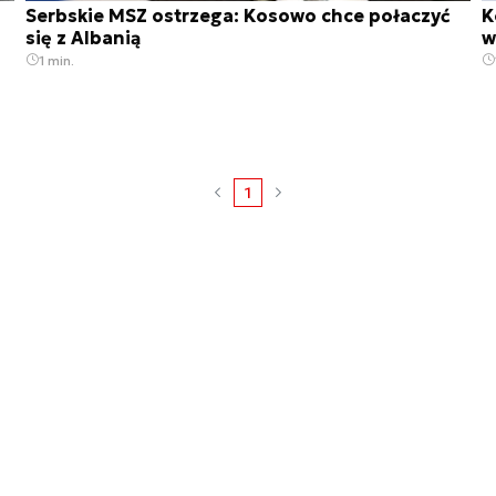
Serbskie MSZ ostrzega: Kosowo chce połaczyć
K
się z Albanią
w
1 min.
1