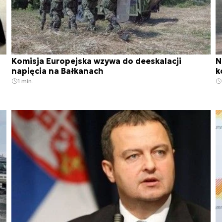
Komisja Europejska wzywa do deeskalacji
N
napięcia na Bałkanach
k
1 min.