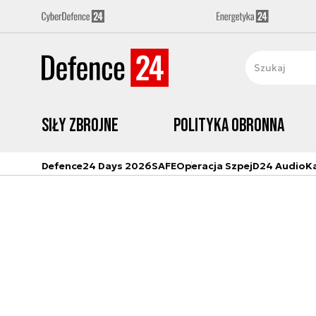
Siły zbrojne
Polityka obronna
Defence24 Days 2026
SAFE
Operacja Szpej
D24 Audio
K