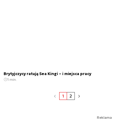
Brytyjczycy ratują Sea Kingi – i miejsca pracy
1 min.
1
2
Reklama