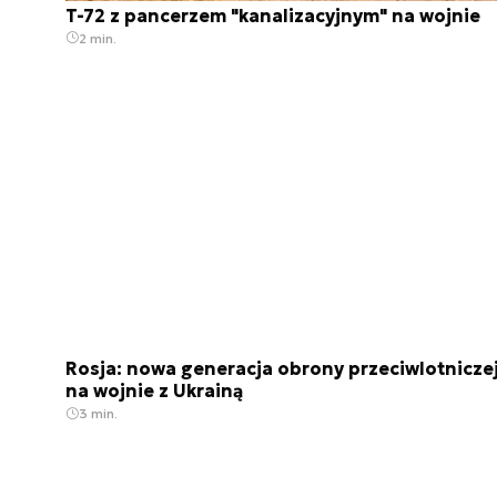
T-72 z pancerzem "kanalizacyjnym" na wojnie
2 min.
Rosja: nowa generacja obrony przeciwlotnicze
na wojnie z Ukrainą
3 min.