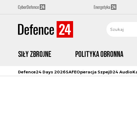
Siły zbrojne
Polityka obronna
Defence24 Days 2026
SAFE
Operacja Szpej
D24 Audio
K