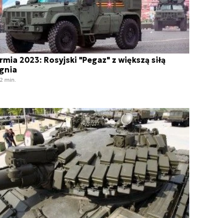
rmia 2023: Rosyjski "Pegaz" z większą siłą
gnia
2 min.