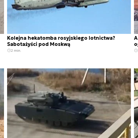
Kolejna hekatomba rosyjskiego lotnictwa?
A
Sabotażyści pod Moskwą
o
2 min.