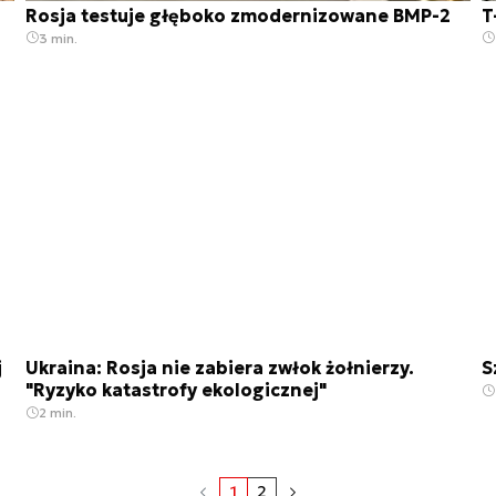
Rosja testuje głęboko zmodernizowane BMP-2
T
3 min.
j
Ukraina: Rosja nie zabiera zwłok żołnierzy.
S
"Ryzyko katastrofy ekologicznej"
2 min.
1
2