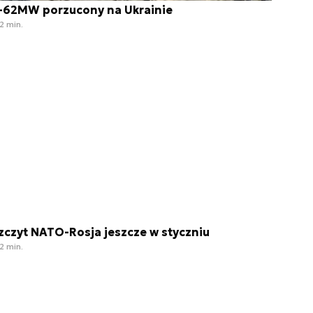
-62MW porzucony na Ukrainie
2 min.
zczyt NATO-Rosja jeszcze w styczniu
2 min.