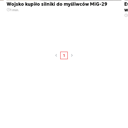
Wojsko kupiło silniki do myśliwców MiG-29
E
w
1 min.
1