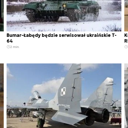
Bumar-Łabędy będzie serwisował ukraińskie T-
K
64
R
2 min.