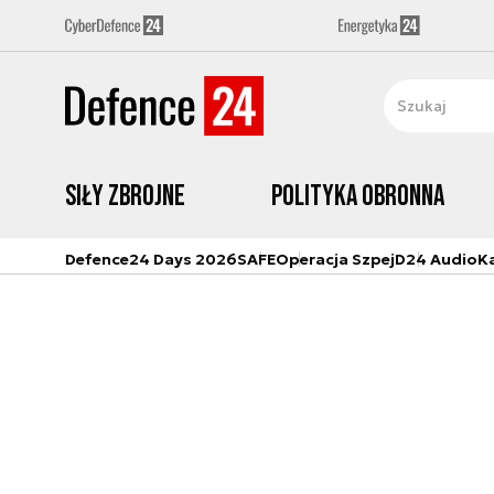
Siły zbrojne
Polityka obronna
Defence24 Days 2026
SAFE
Operacja Szpej
D24 Audio
K