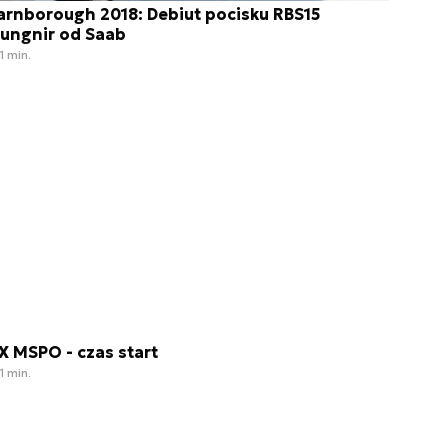
arnborough 2018: Debiut pocisku RBS15
ungnir od Saab
1 min.
X MSPO - czas start
1 min.