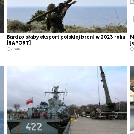
Bardzo słaby eksport polskiej broni w 2023 roku
M
[RAPORT]
j
7 min.