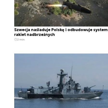
Szwecja naśladuje Polskę i odbudowuje system
rakiet nadbrzeżnych
2 min.