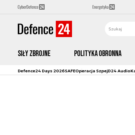
Siły zbrojne
Polityka obronna
Defence24 Days 2026
SAFE
Operacja Szpej
D24 Audio
K