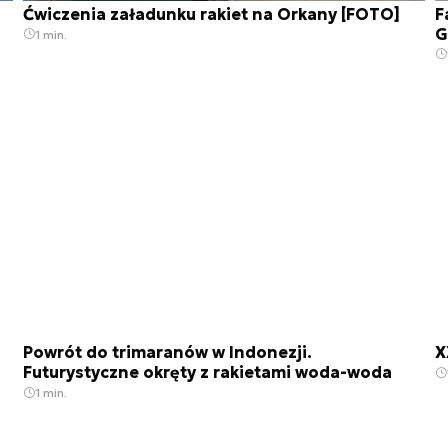
Ćwiczenia załadunku rakiet na Orkany [FOTO]
F
G
1 min.
Powrót do trimaranów w Indonezji.
X
Futurystyczne okręty z rakietami woda-woda
1 min.