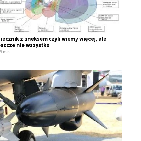
iecznik z aneksem czyli wiemy więcej, ale
eszcze nie wszystko
9 min.