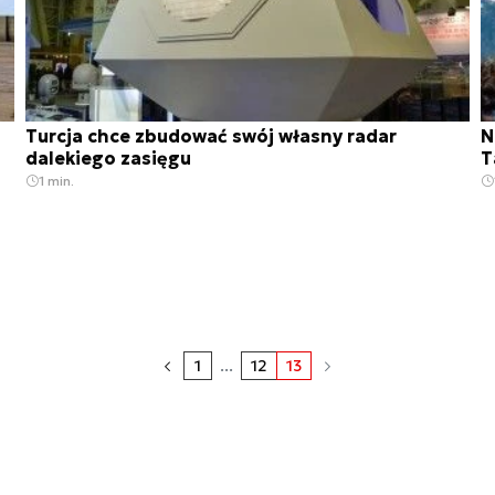
Turcja chce zbudować swój własny radar
N
dalekiego zasięgu
T
1 min.
1
...
12
13