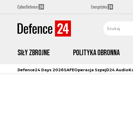
Siły zbrojne
Polityka obronna
Defence24 Days 2026
SAFE
Operacja Szpej
D24 Audio
K