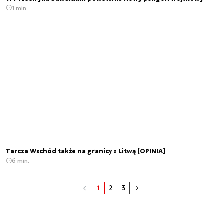
1 min.
Tarcza Wschód także na granicy z Litwą [OPINIA]
6 min.
1
2
3