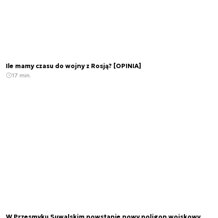
Ile mamy czasu do wojny z Rosją? [OPINIA]
17 min.
W Przesmyku Suwalskim powstanie nowy poligon wojskowy