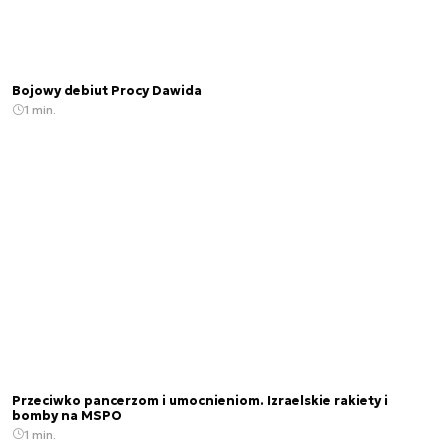
Bojowy debiut Procy Dawida
1 min.
Przeciwko pancerzom i umocnieniom. Izraelskie rakiety i
bomby na MSPO
1 min.