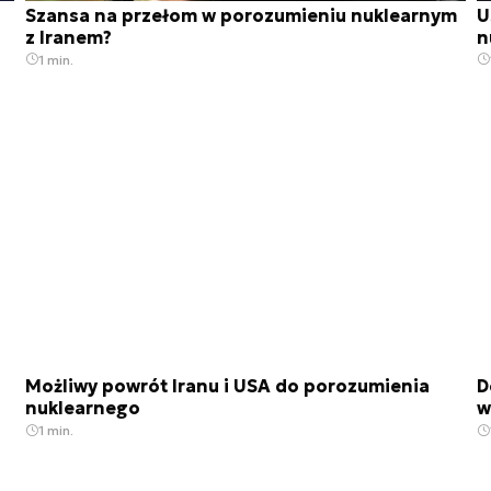
Szansa na przełom w porozumieniu nuklearnym
U
z Iranem?
n
1 min.
Możliwy powrót Iranu i USA do porozumienia
D
nuklearnego
w
1 min.