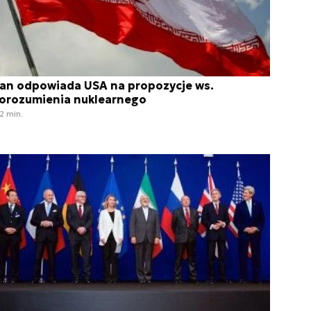
ran odpowiada USA na propozycje ws.
orozumienia nuklearnego
2 min.