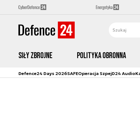
Siły zbrojne
Polityka obronna
Defence24 Days 2026
SAFE
Operacja Szpej
D24 Audio
K