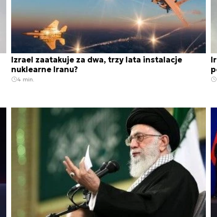
Izrael zaatakuje za dwa, trzy lata instalacje
I
nuklearne Iranu?
p
4 min.