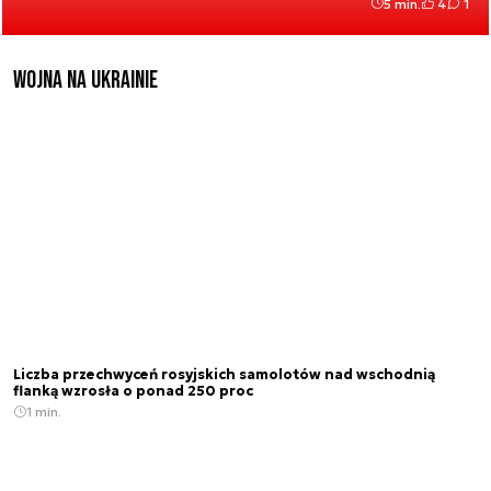
5 min.
4
1
Wojna na Ukrainie
Liczba przechwyceń rosyjskich samolotów nad wschodnią
flanką wzrosła o ponad 250 proc
1 min.