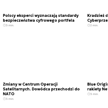
Polscy eksperci wyznaczają standardy
Kradzież 
bezpieczeństwa cyfrowego portfela
Cyberprze
3 min.
2 min.
Zmiany w Centrum Operacji
Blue Origi
Satelitarnych. Dowódca przechodzi do
rakiety N
NATO
3 min.
3 min.