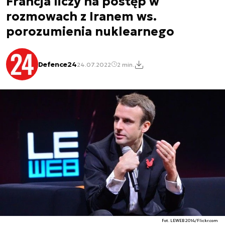
Francja liczy na postęp w
rozmowach z Iranem ws.
porozumienia nuklearnego
Defence24
24.07.2022
2 min.
Fot. LEWEB 2014/Flickr.com