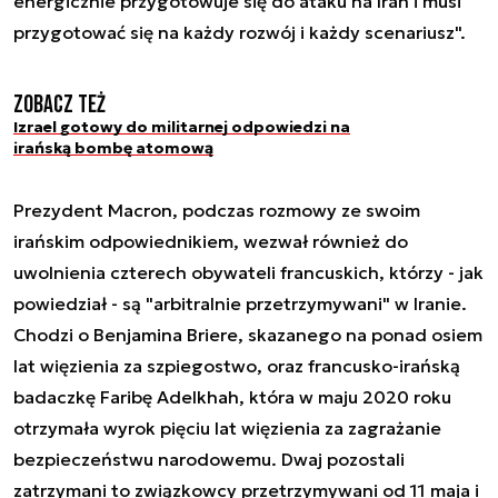
energicznie przygotowuje się do ataku na Iran i musi
przygotować się na każdy rozwój i każdy scenariusz".
Zobacz też
Izrael gotowy do militarnej odpowiedzi na
irańską bombę atomową
Prezydent Macron, podczas rozmowy ze swoim
irańskim odpowiednikiem, wezwał również do
uwolnienia czterech obywateli francuskich, którzy - jak
powiedział - są "arbitralnie przetrzymywani" w Iranie.
Chodzi o Benjamina Briere, skazanego na ponad osiem
lat więzienia za szpiegostwo, oraz francusko-irańską
badaczkę Faribę Adelkhah, która w maju 2020 roku
otrzymała wyrok pięciu lat więzienia za zagrażanie
bezpieczeństwu narodowemu. Dwaj pozostali
zatrzymani to związkowcy przetrzymywani od 11 maja i