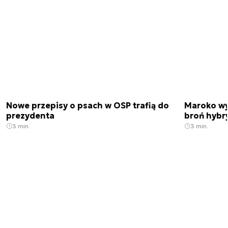
Nowe przepisy o psach w OSP trafią do
Maroko wy
prezydenta
broń hybr
3 min.
3 min.