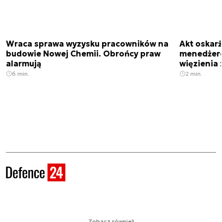
Wraca sprawa wyzysku pracowników na
Akt oskar
budowie Nowej Chemii. Obrońcy praw
menedżero
alarmują
więzienia z
6 min.
2 min.
Zobacz również