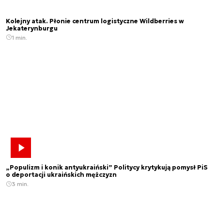
Kolejny atak. Płonie centrum logistyczne Wildberries w
Jekaterynburgu
1 min.
„Populizm i konik antyukraiński” Politycy krytykują pomysł PiS
o deportacji ukraińskich mężczyzn
3 min.