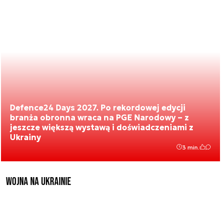
Defence24 Days 2027. Po rekordowej edycji
branża obronna wraca na PGE Narodowy – z
jeszcze większą wystawą i doświadczeniami z
Ukrainy
3 min.
Wojna na Ukrainie