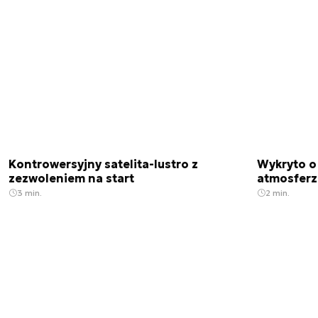
Kontrowersyjny satelita-lustro z
Wykryto o
zezwoleniem na start
atmosfer
3 min.
2 min.