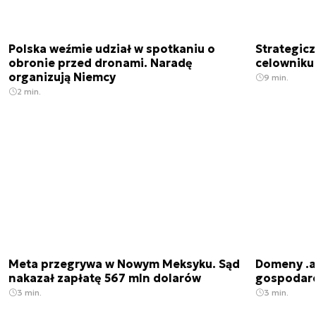
Polska weźmie udział w spotkaniu o
Strategic
obronie przed dronami. Naradę
celowniku 
organizują Niemcy
9 min.
2 min.
Meta przegrywa w Nowym Meksyku. Sąd
Domeny .ai
nakazał zapłatę 567 mln dolarów
gospodarek
3 min.
3 min.