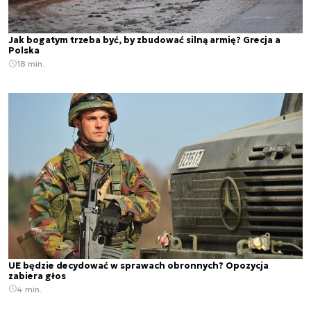
Jak bogatym trzeba być, by zbudować silną armię? Grecja a
Polska
18 min.
UE będzie decydować w sprawach obronnych? Opozycja
zabiera głos
4 min.