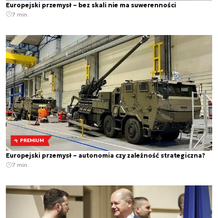
Europejski przemysł – bez skali nie ma suwerenności
7 min.
PREMIUM
Europejski przemysł – autonomia czy zależność strategiczna?
7 min.