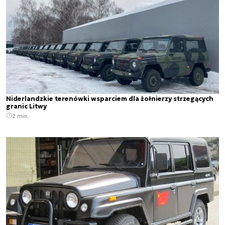
Niderlandzkie terenówki wsparciem dla żołnierzy strzegących
granic Litwy
2 min.