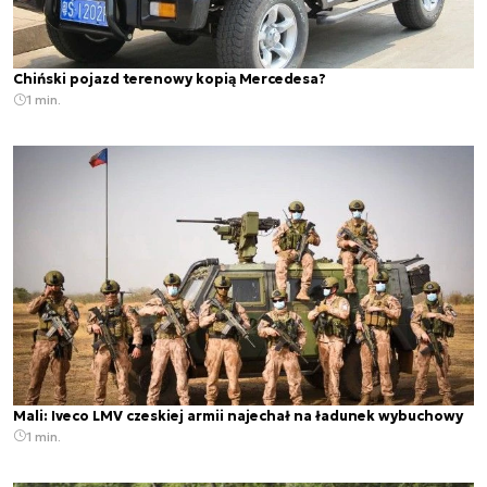
Chiński pojazd terenowy kopią Mercedesa?
1 min.
Mali: Iveco LMV czeskiej armii najechał na ładunek wybuchowy
1 min.