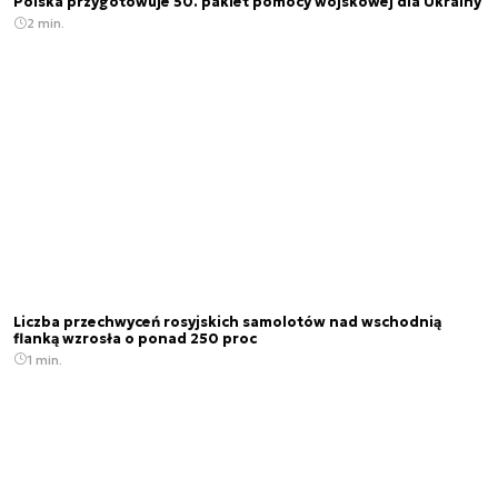
Polska przygotowuje 50. pakiet pomocy wojskowej dla Ukrainy
2 min.
Liczba przechwyceń rosyjskich samolotów nad wschodnią
flanką wzrosła o ponad 250 proc
1 min.