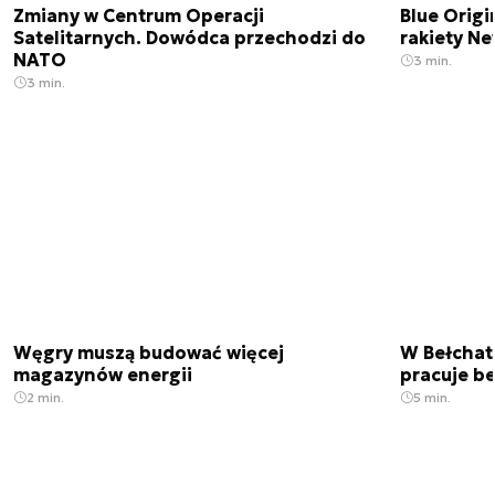
Zmiany w Centrum Operacji
Blue Origi
Satelitarnych. Dowódca przechodzi do
rakiety N
NATO
3 min.
3 min.
Węgry muszą budować więcej
W Bełchato
magazynów energii
pracuje b
2 min.
5 min.