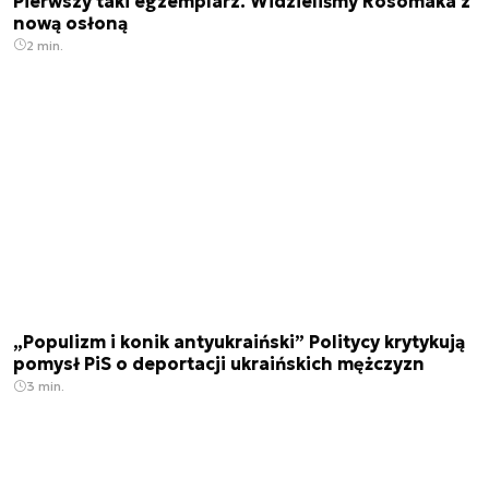
Pierwszy taki egzemplarz. Widzieliśmy Rosomaka z
nową osłoną
2 min.
„Populizm i konik antyukraiński” Politycy krytykują
pomysł PiS o deportacji ukraińskich mężczyzn
3 min.