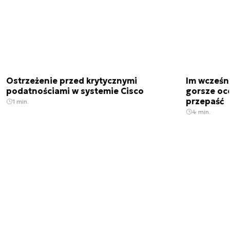
Ostrzeżenie przed krytycznymi
Im wcześni
podatnościami w systemie Cisco
gorsze oc
przepaść
1 min.
4 min.