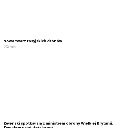
Nowa twarz rosyjskich dronów
2 min.
Zełenski spotkał się z ministrem obrony Wielkiej Brytanii.
Tematem produkcja broni