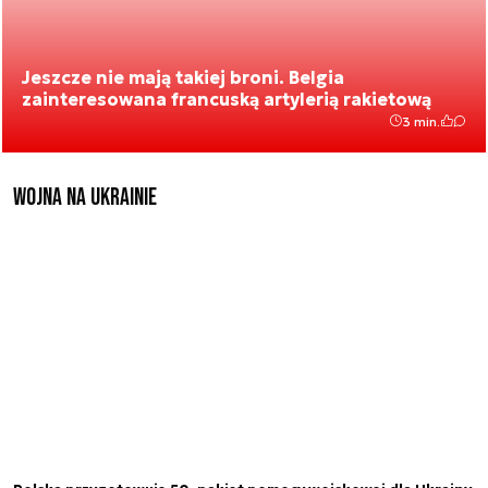
Jeszcze nie mają takiej broni. Belgia
zainteresowana francuską artylerią rakietową
3 min.
Wojna na Ukrainie