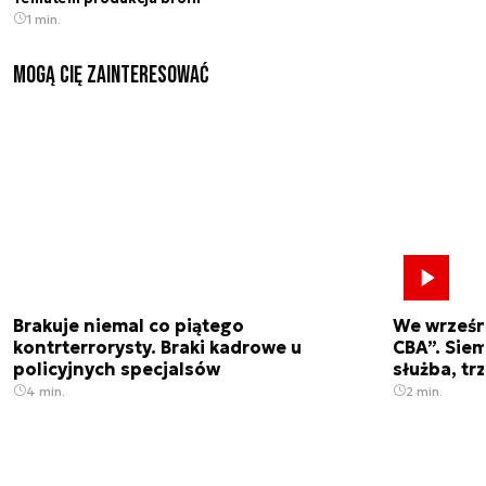
1 min.
Mogą Cię zainteresować
Brakuje niemal co piątego
We wrześn
kontrterrorysty. Braki kadrowe u
CBA”. Siem
policyjnych specjalsów
służba, tr
4 min.
2 min.