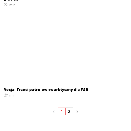
1 min.
Rosja: Trzeci patrolowiec arktyczny dla FSB
1 min.
1
2