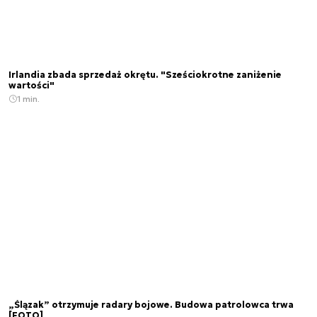
Irlandia zbada sprzedaż okrętu. "Sześciokrotne zaniżenie
wartości"
1 min.
„Ślązak” otrzymuje radary bojowe. Budowa patrolowca trwa
[FOTO]