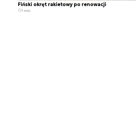
Fiński okręt rakietowy po renowacji
1 min.