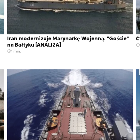
Iran modernizuje Marynarkę Wojenną. "Goście"
Ć
na Bałtyku [ANALIZA]
1 min.