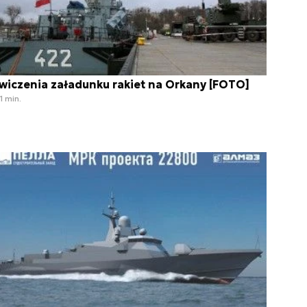
wiczenia załadunku rakiet na Orkany [FOTO]
1 min.