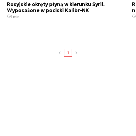
Rosyjskie okręty płyną w kierunku Syrii.
R
Wyposażone w pociski Kalibr-NK
n
1 min.
1