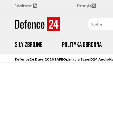
Siły zbrojne
Polityka obronna
Defence24 Days 2026
SAFE
Operacja Szpej
D24 Audio
K