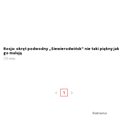
Rosja: okręt podwodny „Siewierodwińsk” nie taki piękny jak
go malują
1 min.
1
Reklama