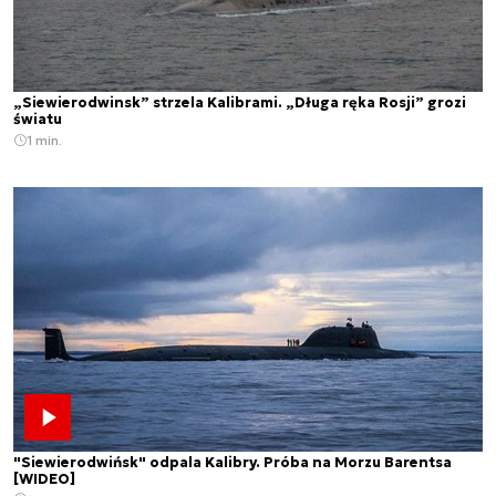
„Siewierodwinsk” strzela Kalibrami. „Długa ręka Rosji” grozi
światu
1 min.
"Siewierodwińsk" odpala Kalibry. Próba na Morzu Barentsa
[WIDEO]