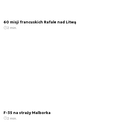
60 misji francuskich Rafale nad Litwą
2 min.
F-35 na straży Malborka
2 min.