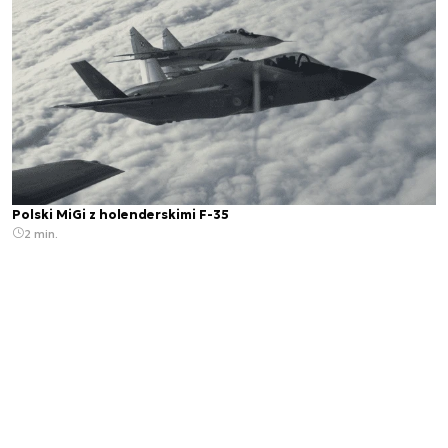
Polski MiGi z holenderskimi F-35
2 min.