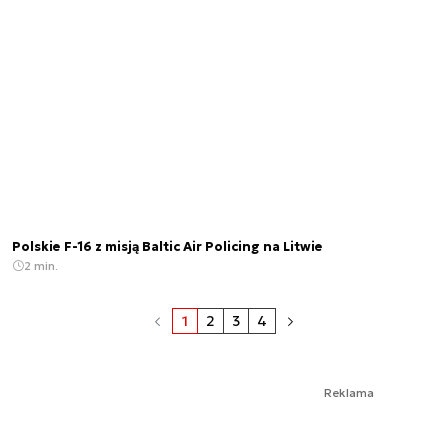
Polskie F-16 z misją Baltic Air Policing na Litwie
2 min.
1
2
3
4
Reklama