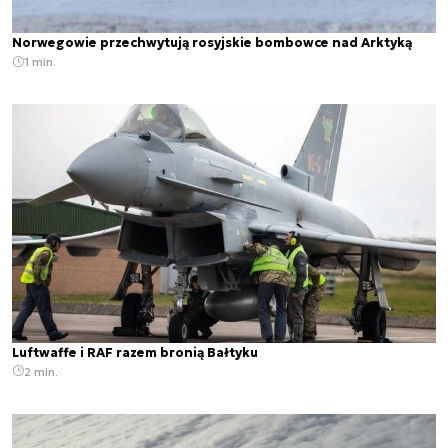
Norwegowie przechwytują rosyjskie bombowce nad Arktyką
1 min.
Luftwaffe i RAF razem bronią Bałtyku
2 min.