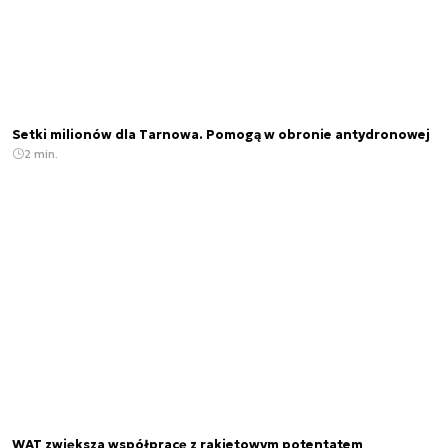
Setki milionów dla Tarnowa. Pomogą w obronie antydronowej
2 min.
WAT zwiększa współpracę z rakietowym potentatem