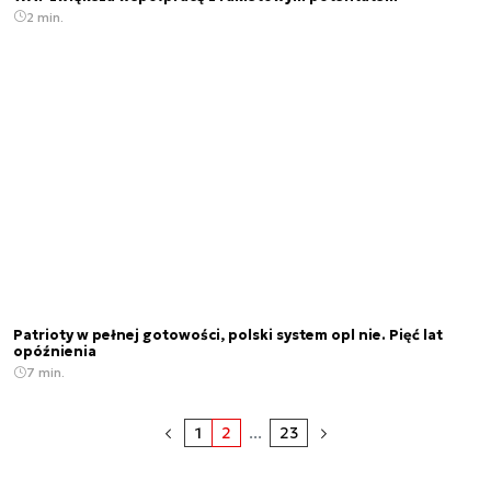
2 min.
Patrioty w pełnej gotowości, polski system opl nie. Pięć lat
opóźnienia
7 min.
1
2
...
23