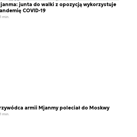
janma: junta do walki z opozycją wykorzystuje
andemię COVID-19
1 min.
rzywódca armii Mjanmy poleciał do Moskwy
1 min.