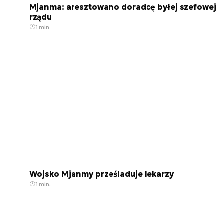
Mjanma: aresztowano doradcę byłej szefowej
rządu
1 min.
Wojsko Mjanmy prześladuje lekarzy
1 min.