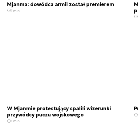
Mjanma: dowódca armii został premierem
M
p
1 min.
W Mjanmie protestujący spalili wizerunki
P
przywódcy puczu wojskowego
1 min.