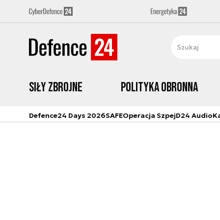
Siły zbrojne
Polityka obronna
Defence24 Days 2026
SAFE
Operacja Szpej
D24 Audio
K