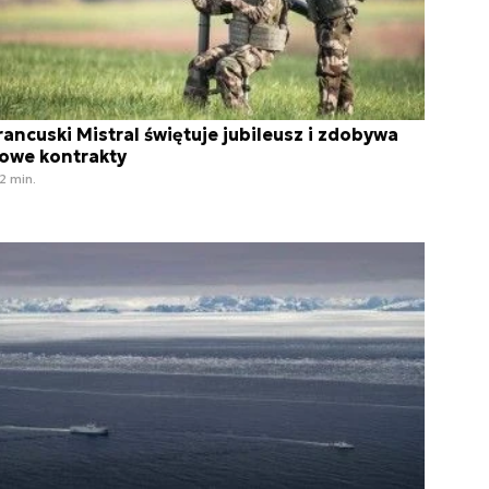
rancuski Mistral świętuje jubileusz i zdobywa
owe kontrakty
2 min.