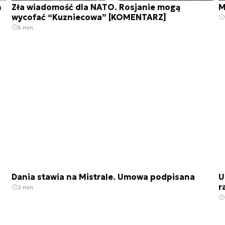
h
Zła wiadomość dla NATO. Rosjanie mogą
M
wycofać “Kuzniecowa” [KOMENTARZ]
5 min.
Dania stawia na Mistrale. Umowa podpisana
U
r
2 min.