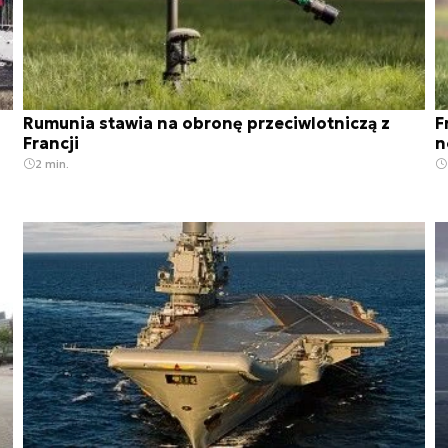
Rumunia stawia na obronę przeciwlotniczą z
F
]
Francji
n
2 min.