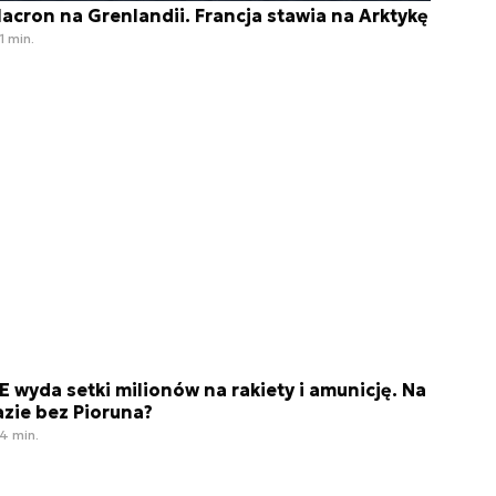
acron na Grenlandii. Francja stawia na Arktykę
1 min.
E wyda setki milionów na rakiety i amunicję. Na
azie bez Pioruna?
4 min.