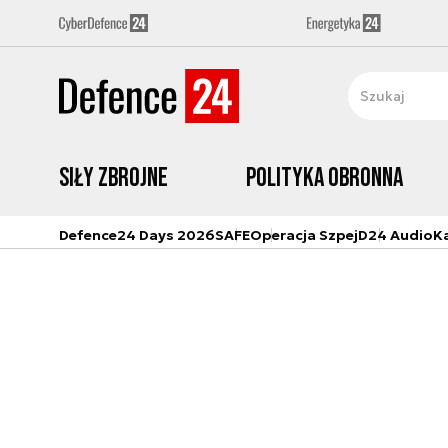
Siły zbrojne
Polityka obronna
Defence24 Days 2026
SAFE
Operacja Szpej
D24 Audio
K