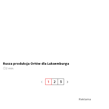
Rusza produkcja Orłów dla Luksemburga
2 min.
1
2
3
Reklama