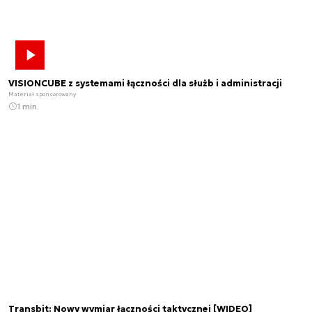
VISIONCUBE z systemami łączności dla służb i administracji
Materiał sponsorowany
1 min.
Transbit: Nowy wymiar łączności taktycznej [WIDEO]