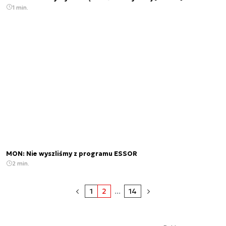
1 min.
MON: Nie wyszliśmy z programu ESSOR
2 min.
1
2
...
14