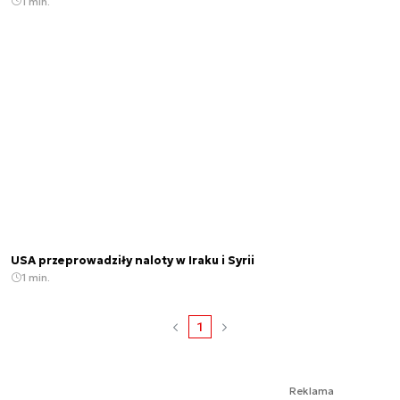
1 min.
USA przeprowadziły naloty w Iraku i Syrii
1 min.
1
Reklama