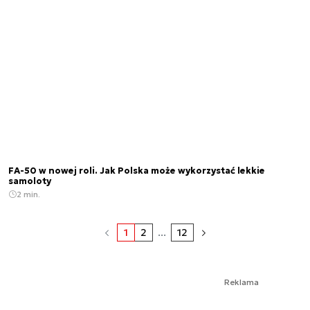
FA-50 w nowej roli. Jak Polska może wykorzystać lekkie
samoloty
2 min.
1
2
...
12
Reklama