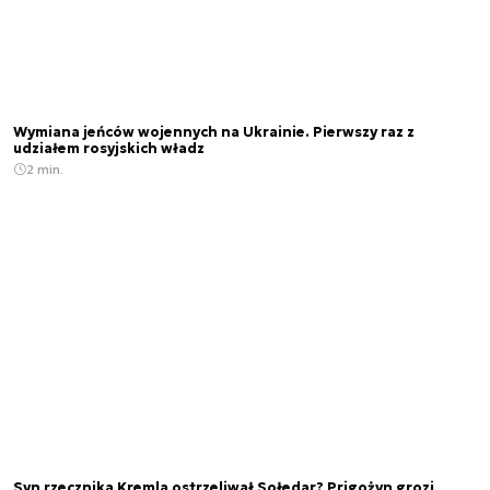
Wymiana jeńców wojennych na Ukrainie. Pierwszy raz z
udziałem rosyjskich władz
2 min.
Syn rzecznika Kremla ostrzeliwał Sołedar? Prigożyn grozi