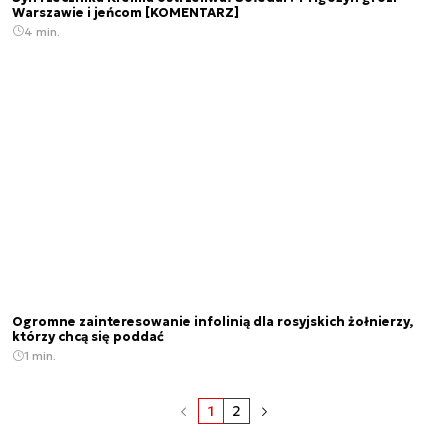
Warszawie i jeńcom [KOMENTARZ]
4 min.
Ogromne zainteresowanie infolinią dla rosyjskich żołnierzy,
którzy chcą się poddać
1 min.
1
2