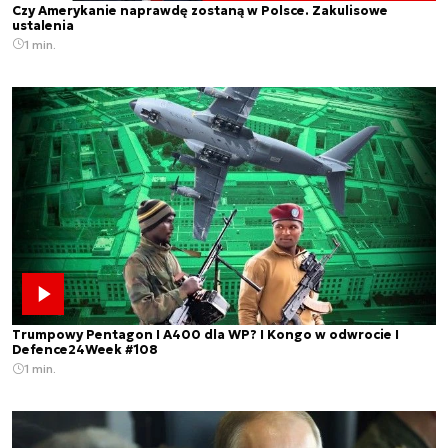
Czy Amerykanie naprawdę zostaną w Polsce. Zakulisowe
ustalenia
1 min.
Trumpowy Pentagon I A400 dla WP? I Kongo w odwrocie I
Defence24Week #108
1 min.